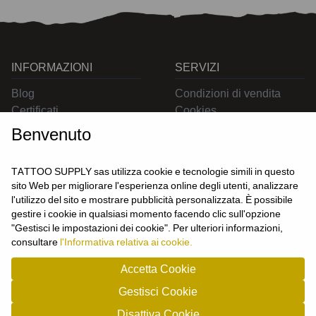
INFORMAZIONI
SERVIZI
Blog
Condizioni di vendita
Certificati
Cookies
Contatti
Privacy
Benvenuto
Resi
Spedizioni
TATTOO SUPPLY sas utilizza cookie e tecnologie simili in questo
sito Web per migliorare l'esperienza online degli utenti, analizzare
l'utilizzo del sito e mostrare pubblicità personalizzata. È possibile
CONTATTACI
gestire i cookie in qualsiasi momento facendo clic sull'opzione
UTENTE
"Gestisci le impostazioni dei cookie". Per ulteriori informazioni,
Login
consultare
l'Informativa relativa ai cookie.
Registrati
Accetta Cookie
Gestisci Cookie
TATTOO SUPPLY s.a.s. - P.zza Carletti 3c/1 10034 - Chivasso (TO) - Italy -
Disattiva Cookie