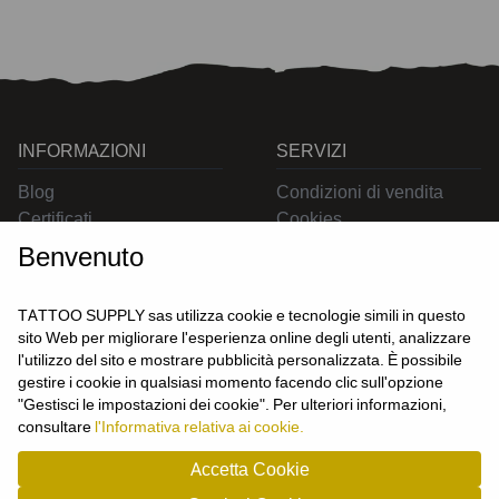
INFORMAZIONI
SERVIZI
Blog
Condizioni di vendita
Certificati
Cookies
Contatti
Privacy
Benvenuto
Resi
Spedizioni
TATTOO SUPPLY sas utilizza cookie e tecnologie simili in questo
sito Web per migliorare l'esperienza online degli utenti, analizzare
l'utilizzo del sito e mostrare pubblicità personalizzata. È possibile
CONTATTACI
gestire i cookie in qualsiasi momento facendo clic sull'opzione
UTENTE
"Gestisci le impostazioni dei cookie". Per ulteriori informazioni,
Login
consultare
l'Informativa relativa ai cookie.
Registrati
Accetta Cookie