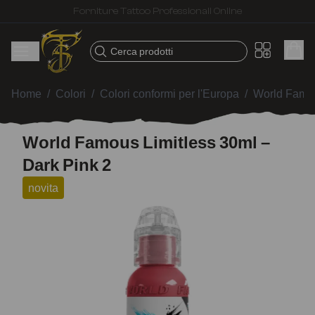
Spedizione veloce – Prodotti selezionati per tatuatori
Cerca prodotti
Home
/
Colori
/
Colori conformi per l'Europa
/
World Famou
World Famous Limitless 30ml –
Dark Pink 2
novita