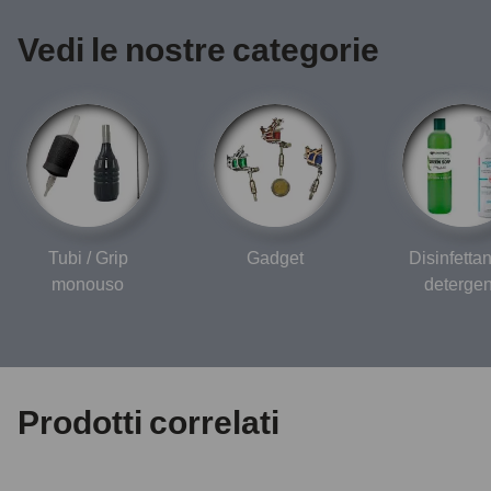
Vedi le nostre categorie
Tubi / Grip
Gadget
Disinfettan
monouso
detergen
Prodotti correlati