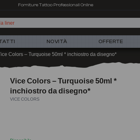
Forniture Tattoo Professionali Online
a liner
TATTI
NOVITÀ
OFFERTE
ice Colors – Turquoise 50ml * inchiostro da disegno*
Vice Colors – Turquoise 50ml *
inchiostro da disegno*
VICE COLORS