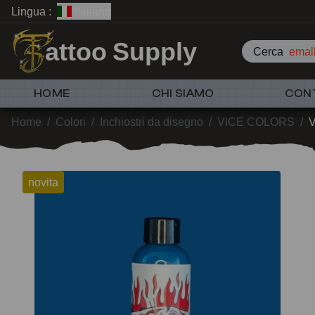
Lingua :
Italiano
attoo Supply
Cerca
emall
HOME
CHI SIAMO
CON
Home
/
Colori
/
Inchiostri da disegno
/
VICE COLORS
/
V
novita