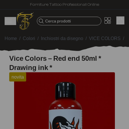
Forniture Tattoo Professionali Online
Cerca prodotti
Home
/
Colori
/
Inchiostri da disegno
/
VICE COLORS
/
V
Vice Colors – Red end 50ml *
Drawing ink *
novita