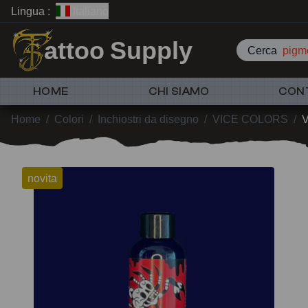
Lingua :
Italiano
attoo Supply
Cerca
pigme
HOME
CHI SIAMO
CON
Home
/
Colori
/
Inchiostri da disegno
/
VICE COLORS
/
V
novita