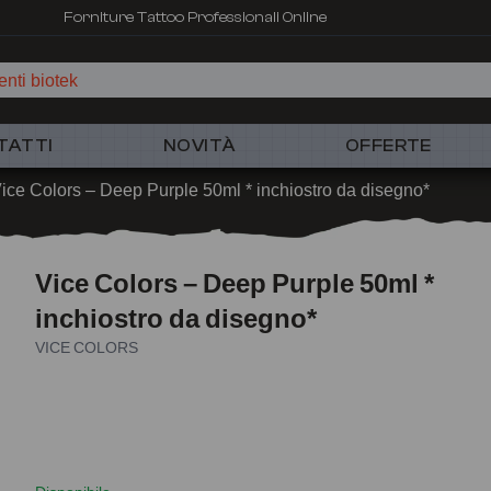
Forniture Tattoo Professionali Online
nti biotek
TATTI
NOVITÀ
OFFERTE
ice Colors – Deep Purple 50ml * inchiostro da disegno*
Vice Colors – Deep Purple 50ml *
inchiostro da disegno*
VICE COLORS