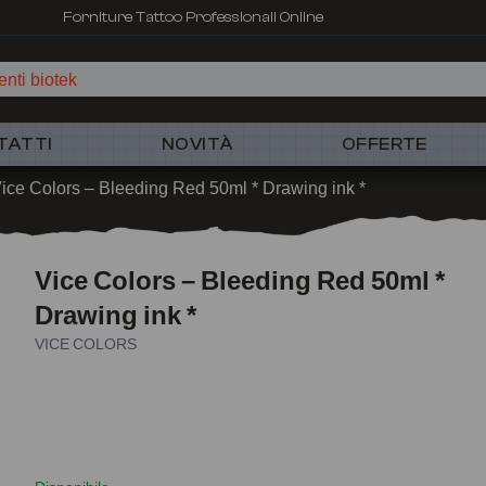
Forniture Tattoo Professionali Online
nti biotek
TATTI
NOVITÀ
OFFERTE
ice Colors – Bleeding Red 50ml * Drawing ink *
Vice Colors – Bleeding Red 50ml *
Drawing ink *
VICE COLORS