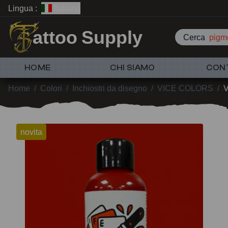
Lingua :
Italiano
attoo Supply
Cerca
pigme
HOME
CHI SIAMO
CON
Home
/
Colori
/
Inchiostri da disegno
/
VICE COLORS
/
V
novita