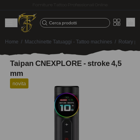
Spedizione veloce – Prodotti selezionati per tatuatori
Cerca prodotti
Home
/
Macchinette Tatuaggi - Tattoo machines
/
Rotary p
Taipan CNEXPLORE - stroke 4,5
mm
novita