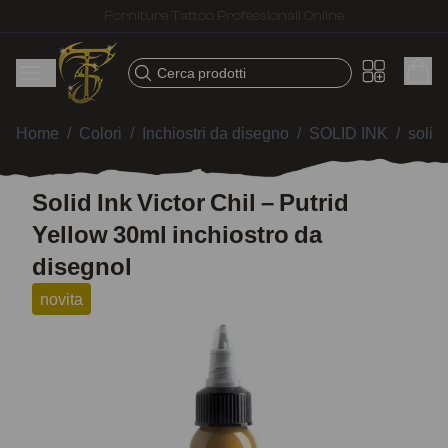
Spedizione veloce – Prodotti selezionati per tatuatori
Cerca prodotti
Home
/
Colori
/
Inchiostri da disegno
/
SOLID INK
/
solid
Solid Ink Victor Chil – Putrid
Yellow 30ml inchiostro da
disegnol
novita