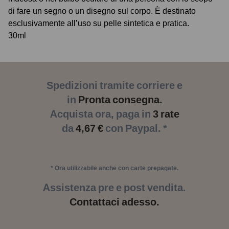
di fare un segno o un disegno sul corpo. È destinato
esclusivamente all’uso su pelle sintetica e pratica.
30ml
Spedizioni tramite corriere e
in
Pronta consegna.
Acquista ora, paga in
3 rate
da
4,67 €
con Paypal. *
* Ora utilizzabile anche con carte prepagate.
Assistenza pre e post vendita.
Contattaci adesso.