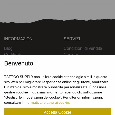
INFORMAZIONI
SERVIZI
Blog
Condizioni di vendita
Certificati
Cookies
Contatti
Privacy
Benvenuto
Resi
Spedizioni
TATTOO SUPPLY sas utilizza cookie e tecnologie simili in questo
sito Web per migliorare l'esperienza online degli utenti, analizzare
l'utilizzo del sito e mostrare pubblicità personalizzata. È possibile
CONTATTACI
gestire i cookie in qualsiasi momento facendo clic sull'opzione
UTENTE
"Gestisci le impostazioni dei cookie". Per ulteriori informazioni,
Login
consultare
l'Informativa relativa ai cookie.
Registrati
Accetta Cookie