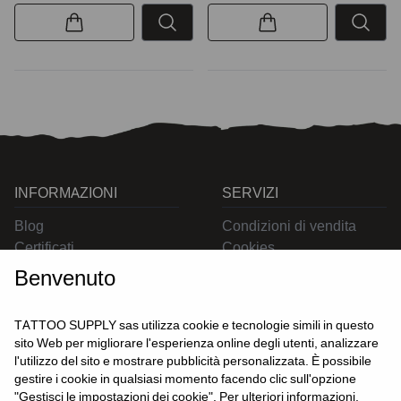
INFORMAZIONI
SERVIZI
Blog
Condizioni di vendita
Certificati
Cookies
Contatti
Privacy
Benvenuto
Resi
Spedizioni
TATTOO SUPPLY sas utilizza cookie e tecnologie simili in questo
sito Web per migliorare l'esperienza online degli utenti, analizzare
l'utilizzo del sito e mostrare pubblicità personalizzata. È possibile
CONTATTACI
gestire i cookie in qualsiasi momento facendo clic sull'opzione
UTENTE
"Gestisci le impostazioni dei cookie". Per ulteriori informazioni,