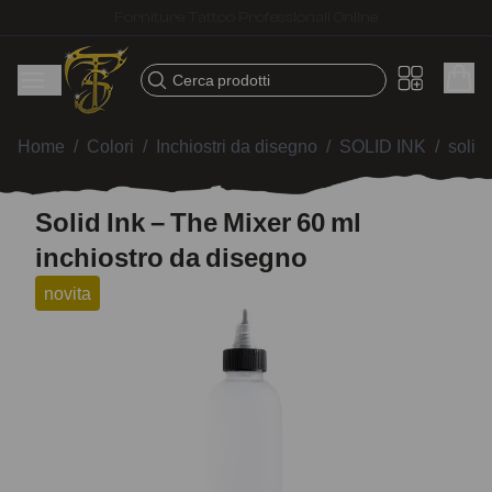
Spedizione veloce – Prodotti selezionati per tatuatori
Cerca prodotti
Home
/
Colori
/
Inchiostri da disegno
/
SOLID INK
/
solid
Solid Ink – The Mixer 60 ml
inchiostro da disegno
novita