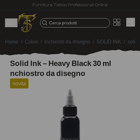
Forniture Tattoo Professionali Online
Cerca prodotti
Home
/
Colori
/
Inchiostri da disegno
/
SOLID INK
/
solid
Solid Ink – Heavy Black 30 ml
nchiostro da disegno
novita