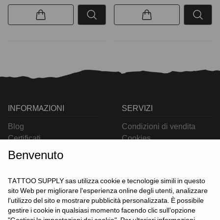
INFORMAZIONI
SERVIZI
Blog
Condizioni di vendita
Certificati
Cookies
Contatti
Privacy
Benvenuto
Resi
Spedizioni
TATTOO SUPPLY sas utilizza cookie e tecnologie simili in questo
sito Web per migliorare l'esperienza online degli utenti, analizzare
l'utilizzo del sito e mostrare pubblicità personalizzata. È possibile
CONTATTACI
gestire i cookie in qualsiasi momento facendo clic sull'opzione
UTENTE
"Gestisci le impostazioni dei cookie". Per ulteriori informazioni,