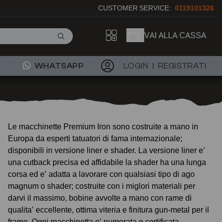
CUSTOMER SERVICE:
0119101326
VAI ALLA CASSA
WHATSAPP
LOGIN
REGISTRATI
Le macchinette Premium Iron sono costruite a mano in
Europa da esperti tatuatori di fama internazionale;
disponibili in versione liner e shader. La versione liner e’
una cutback precisa ed affidabile la shader ha una lunga
corsa ed e’ adatta a lavorare con qualsiasi tipo di ago
magnum o shader; costruite con i miglori materiali per
darvi il massimo, bobine avvolte a mano con rame di
qualita’ eccellente, ottima viteria e finitura gun-metal per il
frame. Ogni macchinetta e’ numerata e certificata.