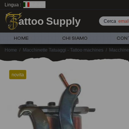
Lingua :
Italiano
attoo Supply
Cerca
emall
HOME
CHI SIAMO
CON
Home
/
Macchinette Tatuaggi - Tattoo machines
/
Macchinet
novita