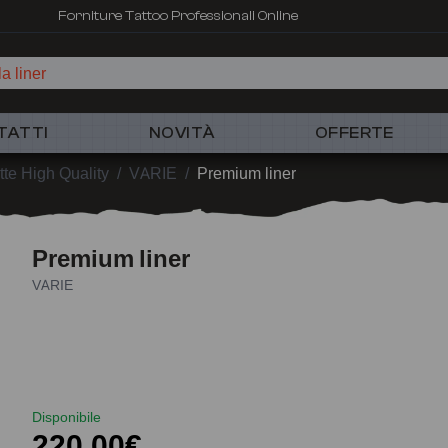
Forniture Tattoo Professionali Online
a liner
TATTI
NOVITÀ
OFFERTE
te High Quality
/
VARIE
/
Premium liner
Premium liner
VARIE
Disponibile
220,00€