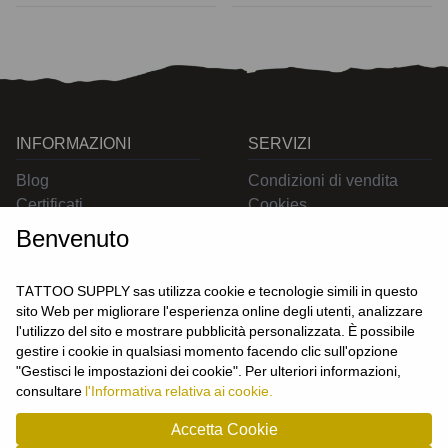
INFORMAZIONI
SERVIZI
Blog
Condizioni di vendita
Certificati
Cookies
Contatti
Privacy
Benvenuto
Resi
Spedizioni
TATTOO SUPPLY sas utilizza cookie e tecnologie simili in questo
sito Web per migliorare l'esperienza online degli utenti, analizzare
l'utilizzo del sito e mostrare pubblicità personalizzata. È possibile
CONTATTACI
gestire i cookie in qualsiasi momento facendo clic sull'opzione
UTENTE
"Gestisci le impostazioni dei cookie". Per ulteriori informazioni,
Login
consultare
l'Informativa relativa ai cookie.
Registrati
Accetta Cookie