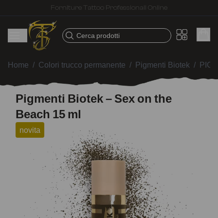
Spedizione veloce – Prodotti selezionati per tatuatori
Cerca prodotti
Home
/
Colori trucco permanente
/
Pigmenti Biotek
/
PIGM
Pigmenti Biotek – Sex on the
Beach 15 ml
novita