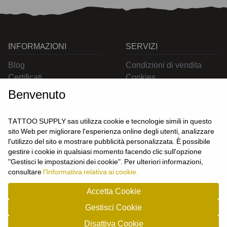
INFORMAZIONI
SERVIZI
Blog
Condizioni di vendita
Certificati
Cookies
Contatti
Privacy
Benvenuto
Resi
Spedizioni
TATTOO SUPPLY sas utilizza cookie e tecnologie simili in questo
sito Web per migliorare l'esperienza online degli utenti, analizzare
l'utilizzo del sito e mostrare pubblicità personalizzata. È possibile
CONTATTACI
gestire i cookie in qualsiasi momento facendo clic sull'opzione
UTENTE
"Gestisci le impostazioni dei cookie". Per ulteriori informazioni,
Login
consultare
l'Informativa relativa ai cookie.
Registrati
Accetta Cookie
Gestisci Cookie
TATTOO SUPPLY s.a.s. - P.zza Carletti 3c/1 10034 - Chivasso (TO) - Italy -
Disattiva Cookie
tel: 0119101326 - P.Iva/cf: 09963530010