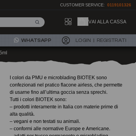
CUSTOMER SERVICE:
0119101326
VAI ALLA CASSA
WHATSAPP
LOGIN
REGISTRATI
15ml
I colori da PMU e microblading BIOTEK sono
confezionati nel pratico flacone airless, che permette
di usarne fino all’ultima goccia senza sprechi.
Tutti i colori BIOTEK sono:
– prodotti interamente in Italia con materie prime di
alta qualità.
– vegani e non testati su animali.
– conformi alle normative Europe e Americane.
– adatti per trucco permanente e microblading.