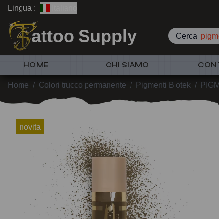
Lingua :
Italiano
attoo Supply
Cerca
pigme
HOME
CHI SIAMO
CON
Home
/
Colori trucco permanente
/
Pigmenti Biotek
/
PIGM
novita