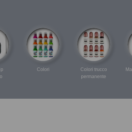
ip
Colori
Colori trucco
Ma
o
permanente