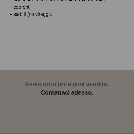
– coprenti.
– stabili (no viraggi).
Assistenza pre e post vendita.
Contattaci adesso.