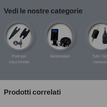
Vedi le nostre categorie
Parti per
Alimentatori
Tubi / Gr
macchinette
monous
Prodotti correlati