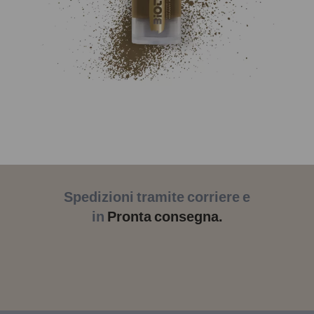
Spedizioni tramite corriere e
in
Pronta consegna.