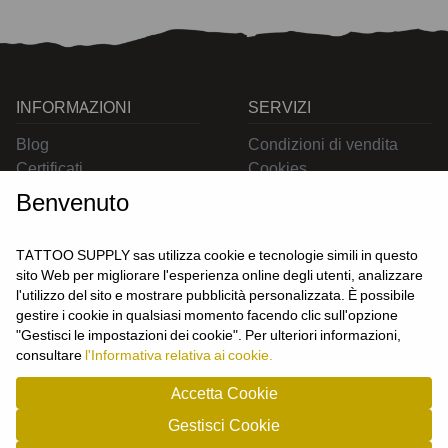
INFORMAZIONI
SERVIZI
Blog
Condizioni di vendita
Certificati
Cookies
Contatti
Privacy
Benvenuto
Resi
Spedizioni
TATTOO SUPPLY sas utilizza cookie e tecnologie simili in questo
sito Web per migliorare l'esperienza online degli utenti, analizzare
l'utilizzo del sito e mostrare pubblicità personalizzata. È possibile
CONTATTACI
gestire i cookie in qualsiasi momento facendo clic sull'opzione
UTENTE
"Gestisci le impostazioni dei cookie". Per ulteriori informazioni,
Login
consultare
l'Informativa relativa ai cookie.
Registrati
Accetta Cookie
Gestisci Cookie
TATTOO SUPPLY s.a.s. - P.zza Carletti 3c/1 10034 - Chivasso (TO) - Italy -