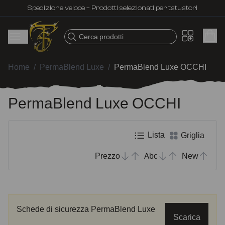
Spedizione veloce – Prodotti selezionati per tatuatori
Cerca prodotti
Home
/
PermaBlend Luxe
/
PermaBlend Luxe OCCHI
PermaBlend Luxe OCCHI
Lista
Griglia
Prezzo
Abc
New
Schede di sicurezza PermaBlend Luxe
Scarica