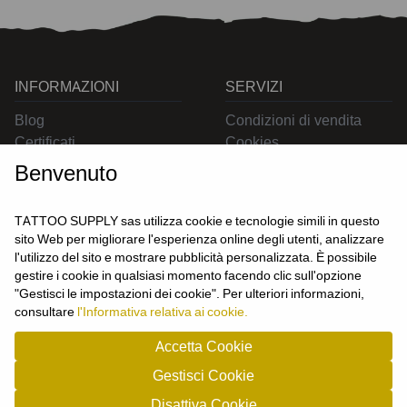
INFORMAZIONI
SERVIZI
Blog
Condizioni di vendita
Certificati
Cookies
Contatti
Privacy
Benvenuto
Resi
Spedizioni
TATTOO SUPPLY sas utilizza cookie e tecnologie simili in questo
sito Web per migliorare l'esperienza online degli utenti, analizzare
l'utilizzo del sito e mostrare pubblicità personalizzata. È possibile
CONTATTACI
gestire i cookie in qualsiasi momento facendo clic sull'opzione
UTENTE
"Gestisci le impostazioni dei cookie". Per ulteriori informazioni,
Login
consultare
l'Informativa relativa ai cookie.
Registrati
Accetta Cookie
Gestisci Cookie
TATTOO SUPPLY s.a.s. - P.zza Carletti 3c/1 10034 - Chivasso (TO) - Italy -
Disattiva Cookie