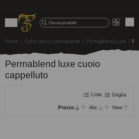
Spedizione veloce – Prodotti selezionati per tatuatori
Cerca prodotti
Home
/
Colori trucco permanente
/
PermaBlend Luxe
/
Pe
Permablend luxe cuoio
cappelluto
Lista
Griglia
Prezzo
Abc
New