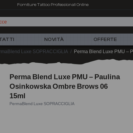
Forniture Tattoo Professionali Online
c
TATTI
NOVITÀ
OFFERTE
rmaBlend Luxe SOPRACCIGLIA
/
Perma Blend Luxe PMU – P
Perma Blend Luxe PMU – Paulina
Osinkowska Ombre Brows 06
15ml
PermaBlend Luxe SOPRACCIGLIA