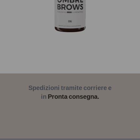
Spedizioni tramite corriere e
in
Pronta consegna.