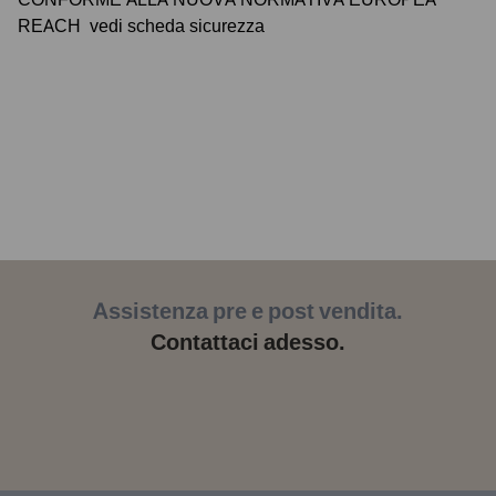
REACH
vedi scheda sicurezza
Assistenza pre e post vendita.
Contattaci adesso.