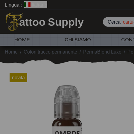
Lingua :
Italiano
attoo Supply
Cerca
cartu
HOME
CHI SIAMO
CON
Home
/
Colori trucco permanente
/
PermaBlend Luxe
/
Pe
novita