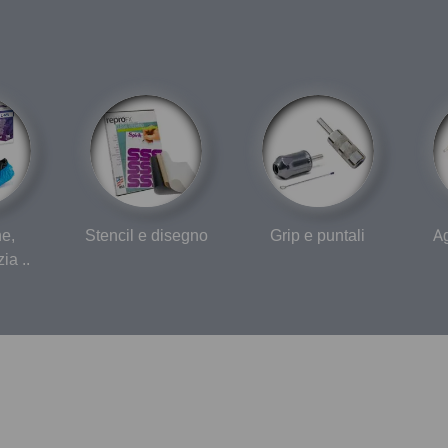
ne,
Stencil e disegno
Grip e puntali
Ag
ia ..