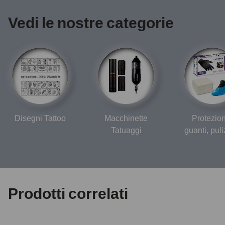
Vedi le nostre categorie
Disegni Tattoo
Macchinette
Protezio
Tatuaggi
guanti, puliz
Prodotti correlati