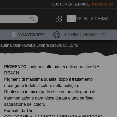
CUSTOMER SERVICE:
0119101326
VAI ALLA CASSA
WHATSAPP
LOGIN
REGISTRATI
aulina Osinkowska Ombre Brows 06 15ml
PIGMENTO
conforme alle più recenti normative UE
REACH
Pigmenti di massima qualità, dopo il trattamento
rimangono fedeli al colore della bottiglia.
Realizzato in micro particelle con un alto grado di
frammentazione garantisce durata e una perfetta
saturazione dei colori.
Formato da 15ml.
CONFORME ALLA NUOVA NORMATIVA EUROPEA