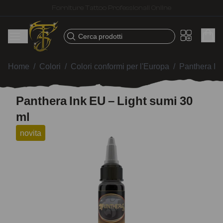
Spedizione veloce – Prodotti selezionati per tatuatori
Cerca prodotti
Home
/
Colori
/
Colori conformi per l'Europa
/
Panthera In
Panthera Ink EU – Light sumi 30
ml
novita