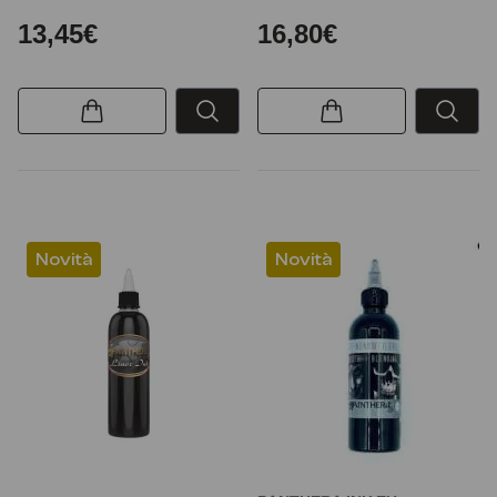
13,45€
16,80€
Novità
Novità