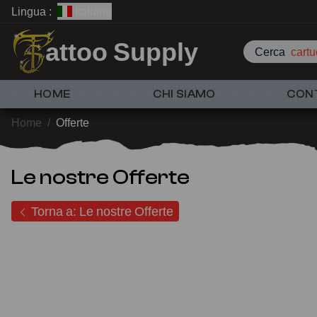
Lingua :
Italiano
attoo Supply
Cerca
cart
HOME
CHI SIAMO
CON
Home
/
Offerte
Le nostre Offerte
Torna a: Le nostre Offerte