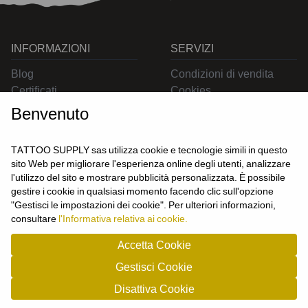
INFORMAZIONI
SERVIZI
Blog
Condizioni di vendita
Certificati
Cookies
Contatti
Privacy
Benvenuto
Resi
Spedizioni
TATTOO SUPPLY sas utilizza cookie e tecnologie simili in questo
sito Web per migliorare l'esperienza online degli utenti, analizzare
l'utilizzo del sito e mostrare pubblicità personalizzata. È possibile
CONTATTACI
gestire i cookie in qualsiasi momento facendo clic sull'opzione
UTENTE
"Gestisci le impostazioni dei cookie". Per ulteriori informazioni,
Login
consultare
l'Informativa relativa ai cookie.
Registrati
Accetta Cookie
Gestisci Cookie
TATTOO SUPPLY s.a.s. - P.zza Carletti 3c/1 10034 - Chivasso (TO) - Italy -
Disattiva Cookie
tel: 0119101326 - P.Iva/cf: 09963530010