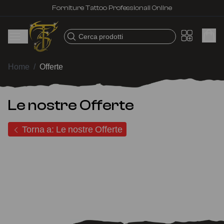
Forniture Tattoo Professionali Online
Cerca prodotti
Home
/
Offerte
Le nostre Offerte
Torna a: Le nostre Offerte