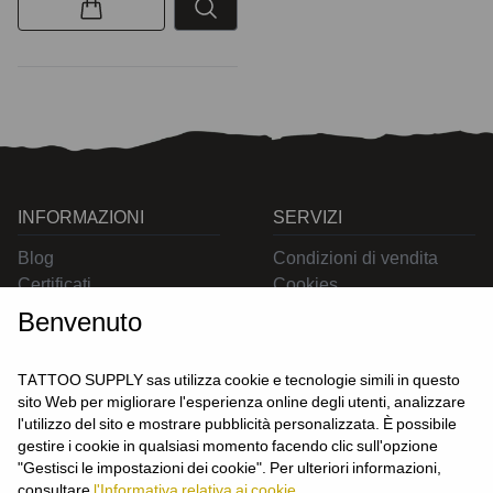
INFORMAZIONI
SERVIZI
Blog
Condizioni di vendita
Certificati
Cookies
Contatti
Privacy
Benvenuto
Resi
Spedizioni
TATTOO SUPPLY sas utilizza cookie e tecnologie simili in questo
sito Web per migliorare l'esperienza online degli utenti, analizzare
l'utilizzo del sito e mostrare pubblicità personalizzata. È possibile
CONTATTACI
gestire i cookie in qualsiasi momento facendo clic sull'opzione
UTENTE
"Gestisci le impostazioni dei cookie". Per ulteriori informazioni,
Login
consultare
l'Informativa relativa ai cookie.