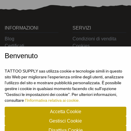
INFORMAZIONI
SERVIZI
Blog
Condizioni di vendita
Certificati
Cookies
Contatti
Privacy
Benvenuto
Resi
Spedizioni
TATTOO SUPPLY sas utilizza cookie e tecnologie simili in questo
sito Web per migliorare l'esperienza online degli utenti, analizzare
l'utilizzo del sito e mostrare pubblicità personalizzata. È possibile
CONTATTACI
gestire i cookie in qualsiasi momento facendo clic sull'opzione
UTENTE
"Gestisci le impostazioni dei cookie". Per ulteriori informazioni,
Login
consultare
l'Informativa relativa ai cookie.
Registrati
Accetta Cookie
Gestisci Cookie
TATTOO SUPPLY s.a.s. - P.zza Carletti 3c/1 10034 - Chivasso (TO) - Italy -
Disattiva Cookie