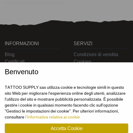
INFORMAZIONI
SERVIZI
Blog
Condizioni di vendita
Certificati
Cookies
Contatti
Privacy
Benvenuto
Resi
Spedizioni
TATTOO SUPPLY sas utilizza cookie e tecnologie simili in questo
sito Web per migliorare l'esperienza online degli utenti, analizzare
l'utilizzo del sito e mostrare pubblicità personalizzata. È possibile
CONTATTACI
gestire i cookie in qualsiasi momento facendo clic sull'opzione
UTENTE
"Gestisci le impostazioni dei cookie". Per ulteriori informazioni,
Login
consultare
l'Informativa relativa ai cookie.
Registrati
Accetta Cookie