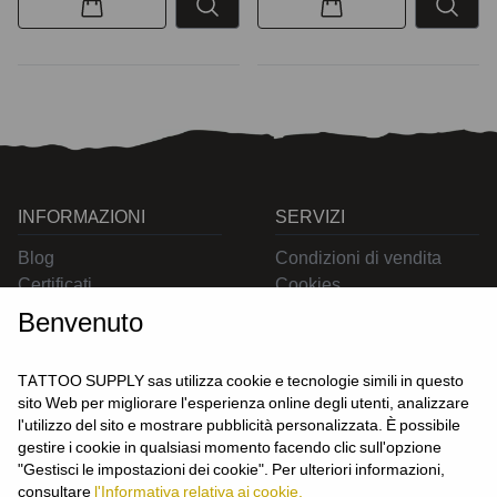
INFORMAZIONI
SERVIZI
Blog
Condizioni di vendita
Certificati
Cookies
Contatti
Privacy
Benvenuto
Resi
Spedizioni
TATTOO SUPPLY sas utilizza cookie e tecnologie simili in questo
sito Web per migliorare l'esperienza online degli utenti, analizzare
l'utilizzo del sito e mostrare pubblicità personalizzata. È possibile
CONTATTACI
gestire i cookie in qualsiasi momento facendo clic sull'opzione
UTENTE
"Gestisci le impostazioni dei cookie". Per ulteriori informazioni,
Login
consultare
l'Informativa relativa ai cookie.