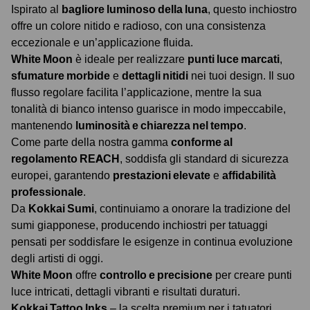
Ispirato al
bagliore luminoso della luna
, questo inchiostro
offre un colore nitido e radioso, con una consistenza
eccezionale e un’applicazione fluida.
White Moon
è ideale per realizzare
punti luce marcati
,
sfumature morbide
e
dettagli nitidi
nei tuoi design. Il suo
flusso regolare facilita l’applicazione, mentre la sua
tonalità di bianco intenso guarisce in modo impeccabile,
mantenendo
luminosità e chiarezza nel tempo
.
Come parte della nostra gamma
conforme al
regolamento REACH
, soddisfa gli standard di sicurezza
europei, garantendo
prestazioni elevate
e
affidabilità
professionale
.
Da
Kokkai Sumi
, continuiamo a onorare la tradizione del
sumi giapponese, producendo inchiostri per tatuaggi
pensati per soddisfare le esigenze in continua evoluzione
degli artisti di oggi.
White Moon
offre
controllo e precisione
per creare punti
luce intricati, dettagli vibranti e risultati duraturi.
Kokkai Tattoo Inks
– la scelta premium per i tatuatori