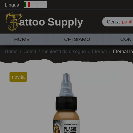
Lingua :
Italiano
attoo Supply
Cerca
p
HOME
CHI SIAMO
CON
Home
/
Colori
/
Inchiostri da disegno
/
Eternal
/
Eternal I
novita