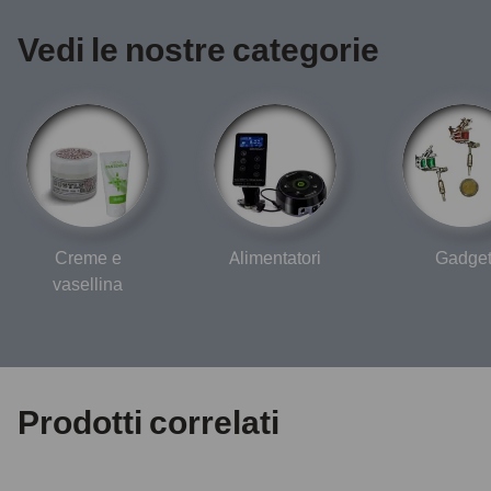
Vedi le nostre categorie
Creme e
Alimentatori
Gadge
vasellina
Prodotti correlati