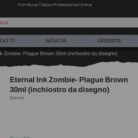
Forniture Tattoo Professionali Online
TATTI
NOVITÀ
OFFERTE
nk Zombie- Plague Brown 30ml (inchiostro da disegno)
Eternal Ink Zombie- Plague Brown
30ml (inchiostro da disegno)
Eternal