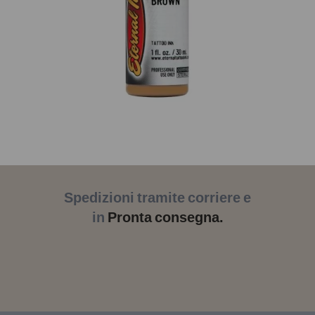
Spedizioni tramite corriere e
in
Pronta consegna.