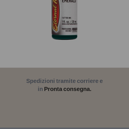
Spedizioni tramite corriere e
in
Pronta consegna.