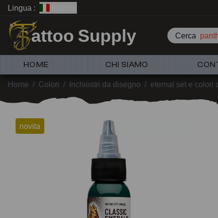
Lingua :
Italiano
attoo Supply
Cerca
p
HOME
CHI SIAMO
CON
Home
/
Colori
/
Inchiostri da disegno
/
eternal set e colori 
novita