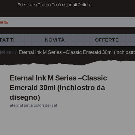
Forniture Tattoo Professionali Online
TATTI
NOVITÀ
OFFERTE
dei set
/
Eternal Ink M Series –Classic Emerald 30ml (inchiostr
Eternal Ink M Series –Classic
Emerald 30ml (inchiostro da
disegno)
eternal set e colori dei set