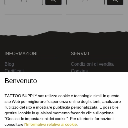
INFORMAZIONI
SERVIZI
Blog
Condizioni di vendita
Certificati
Cookies
Contatti
Privacy
Benvenuto
Resi
Spedizioni
TATTOO SUPPLY sas utilizza cookie e tecnologie simili in questo
sito Web per migliorare l'esperienza online degli utenti, analizzare
l'utilizzo del sito e mostrare pubblicità personalizzata. È possibile
CONTATTACI
gestire i cookie in qualsiasi momento facendo clic sull'opzione
UTENTE
"Gestisci le impostazioni dei cookie". Per ulteriori informazioni,
Login
consultare
l'Informativa relativa ai cookie.