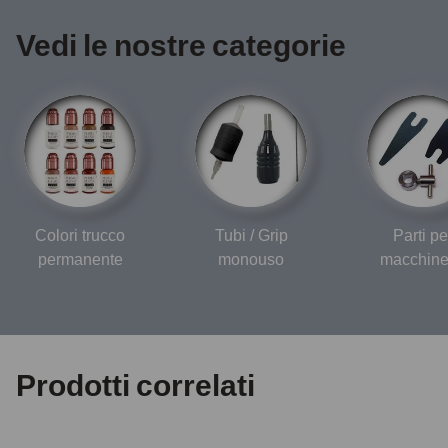
Vedi le nostre categorie
Colori trucco
Tubi / Grip
Parti pe
permanente
monouso
macchine
Prodotti correlati