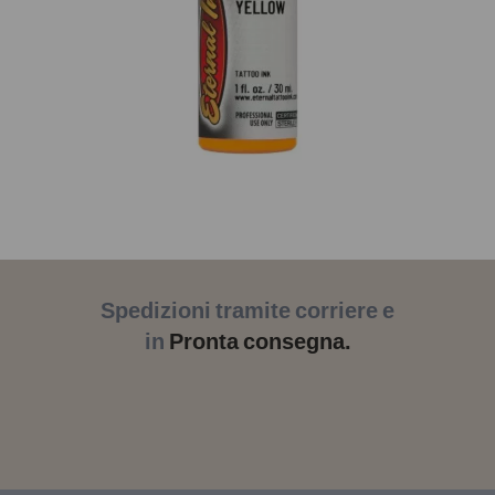
Spedizioni tramite corriere e
in
Pronta consegna.