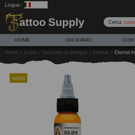
Lingua :
Italiano
attoo Supply
Cerca
cartu
HOME
CHI SIAMO
CON
Home
/
Colori
/
Inchiostri da disegno
/
Eternal
/
Eternal I
novita