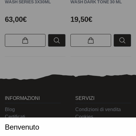
WASH SERIES 3X30ML
WASH DARK TONE 30 ML
63,00€
19,50€
INFORMAZIONI
SERVIZI
Blog
Condizioni di vendita
Certificati
Cookies
Contatti
Privacy
Benvenuto
Resi