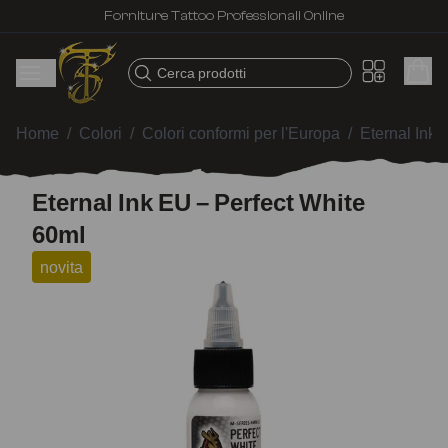
Forniture Tattoo Professionali Online
Cerca prodotti
Home
/
Colori
/
Colori conformi per l'Europa
/
Eternal Ink
/
Eternal Ink EU – Perfect White
60ml
novita