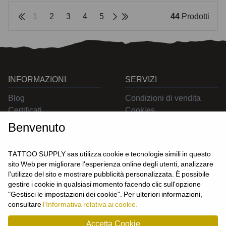
1
2
3
4
5
44
Prodotti
INFORMAZIONI
SERVIZI
Blog
Condizioni di vendita
Certificati
Cookies
Contatti
Privacy
Benvenuto
Resi
Spedizioni
TATTOO SUPPLY sas utilizza cookie e tecnologie simili in questo
sito Web per migliorare l'esperienza online degli utenti, analizzare
l'utilizzo del sito e mostrare pubblicità personalizzata. È possibile
CONTATTACI
gestire i cookie in qualsiasi momento facendo clic sull'opzione
UTENTE
"Gestisci le impostazioni dei cookie". Per ulteriori informazioni,
Login
consultare
l'Informativa relativa ai cookie.
Registrati
Accetta Cookie