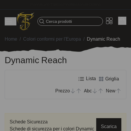
Spedizione veloce – Prodotti selezionati per tatuatori
Cerca prodotti
Home
/
Colori conformi per l'Europa
/
Dynamic Reach
Dynamic Reach
Lista
Griglia
Prezzo
Abc
New
Schede Sicurezza
Scarica
Schede di sicurezza per i colori Dynamic