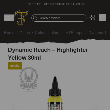
Forniture Tattoo Professionali Online
Cerca prodotti
Home
/
Colori
/
Colori conformi per l'Europa
/
Dynamic Re
Dynamic Reach – Highlighter
Yellow 30ml
novita