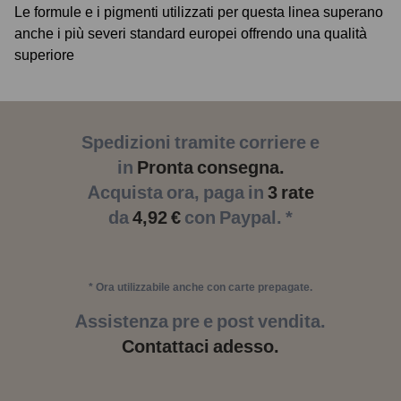
Le formule e i pigmenti utilizzati per questa linea superano
anche i più severi standard europei offrendo una qualità
superiore
Spedizioni tramite corriere e
in
Pronta consegna.
Acquista ora, paga in
3 rate
da
4,92 €
con Paypal. *
* Ora utilizzabile anche con carte prepagate.
Assistenza pre e post vendita.
Contattaci adesso.