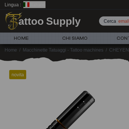
Lingua :
Italiano
attoo Supply
Cerca
emall
HOME
CHI SIAMO
CON
Home
/
Macchinette Tatuaggi - Tattoo machines
/
CHEYEN
novita