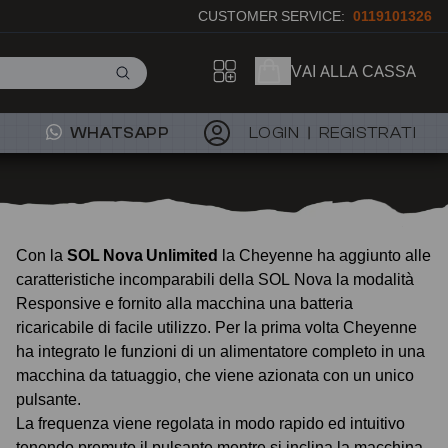
CUSTOMER SERVICE:
0119101326
VAI ALLA CASSA
WHATSAPP
LOGIN
REGISTRATI
Con la
SOL Nova Unlimited
la Cheyenne ha aggiunto alle
caratteristiche incomparabili della SOL Nova la modalità
Responsive e fornito alla macchina una batteria
ricaricabile di facile utilizzo. Per la prima volta Cheyenne
ha integrato le funzioni di un alimentatore completo in una
macchina da tatuaggio, che viene azionata con un unico
pulsante.
La frequenza viene regolata in modo rapido ed intuitivo
tenendo premuto il pulsante mentre si inclina la macchina.