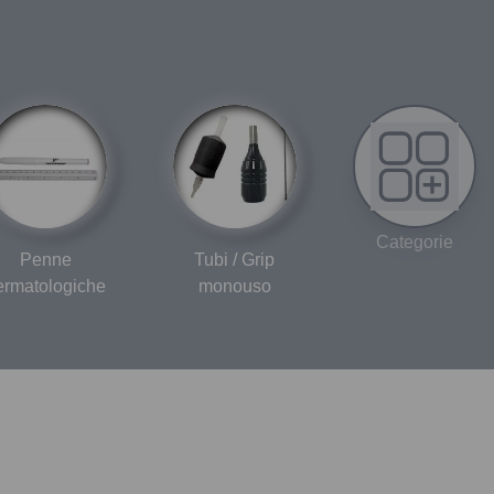
- Equilibrato Liner & Shader
- Compatibile con i grippi monouso D-Grips Ergo One Inch
e Ergo Round
- Profondità dell'ago regolabile in modo continuo (0 - 4,00
mm)
- Facile da coprire
- Viene fornita di: Custodia protettiva Cheyenne, 2 batterie
più caricabatteria con cavo
- Prodotto secondo lo standard medico (ISO 13485)
Categorie
- Made in Germany
Penne
Tubi / Grip
DATI TECNICI:
ermatologiche
monouso
Dimensioni (Ø x Lunghezza): 33mm x 125mm
Peso senza batteria: 152g
Peso con batteria: 184g