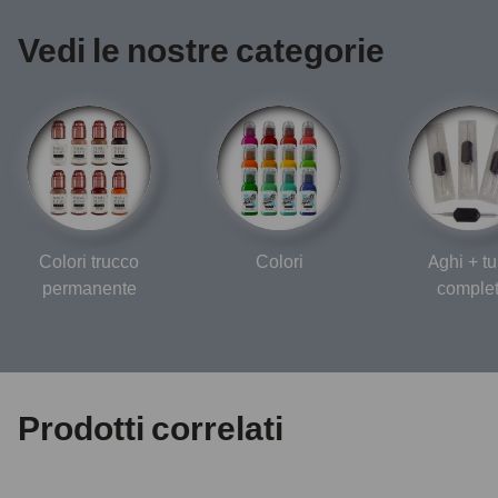
Vedi le nostre categorie
Colori trucco
Colori
Aghi + tu
permanente
complet
Prodotti correlati