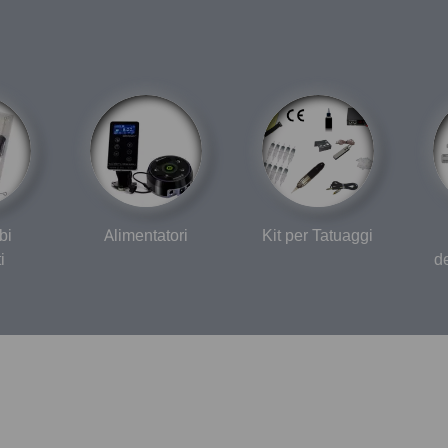
bi
Alimentatori
Kit per Tatuaggi
i
d