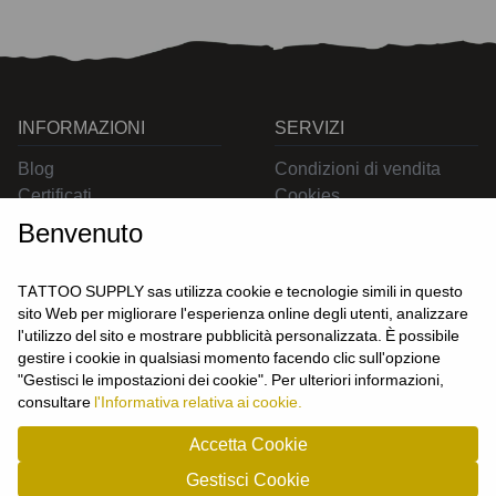
INFORMAZIONI
SERVIZI
Blog
Condizioni di vendita
Certificati
Cookies
Contatti
Privacy
Benvenuto
Resi
Spedizioni
TATTOO SUPPLY sas utilizza cookie e tecnologie simili in questo
sito Web per migliorare l'esperienza online degli utenti, analizzare
l'utilizzo del sito e mostrare pubblicità personalizzata. È possibile
CONTATTACI
gestire i cookie in qualsiasi momento facendo clic sull'opzione
UTENTE
"Gestisci le impostazioni dei cookie". Per ulteriori informazioni,
Login
consultare
l'Informativa relativa ai cookie.
Registrati
Accetta Cookie
Gestisci Cookie