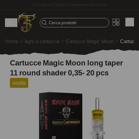
Spedizione veloce – Prodotti selezionati per tatuatori
Cerca prodotti
Home
/
Aghi a cartuccia
/
Cartucce Magic Moon
/
Cartucce
Cartucce Magic Moon long taper
11 round shader 0,35- 20 pcs
novita