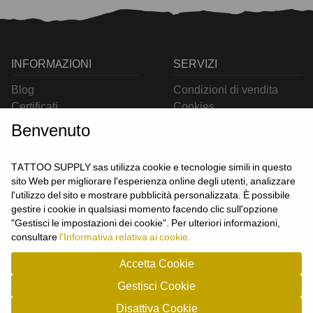
INFORMAZIONI
SERVIZI
Blog
Condizioni di vendita
Certificati
Cookies
Contatti
Privacy
Benvenuto
Resi
Spedizioni
TATTOO SUPPLY sas utilizza cookie e tecnologie simili in questo
sito Web per migliorare l'esperienza online degli utenti, analizzare
l'utilizzo del sito e mostrare pubblicità personalizzata. È possibile
CONTATTACI
gestire i cookie in qualsiasi momento facendo clic sull'opzione
UTENTE
"Gestisci le impostazioni dei cookie". Per ulteriori informazioni,
Login
consultare
l'Informativa relativa ai cookie.
Registrati
Accetta Cookie
Gestisci Cookie
TATTOO SUPPLY s.a.s. - P.zza Carletti 3c/1 10034 - Chivasso (TO) - Italy -
Disattiva Cookie
tel: 0119101326 - P.Iva/cf: 09963530010