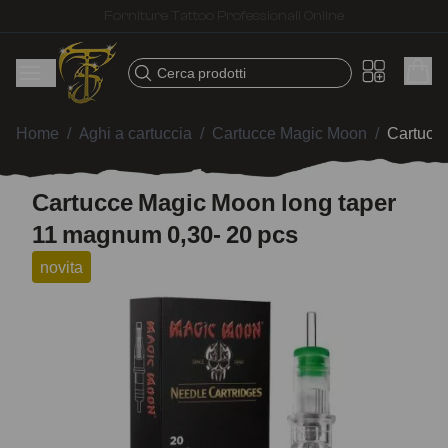
Spedizione veloce – Prodotti selezionati per tatuatori
Cerca prodotti
Home
/
Aghi a cartuccia
/
Cartucce Magic Moon
/
Cartucc
Cartucce Magic Moon long taper
11 magnum 0,30- 20 pcs
novita