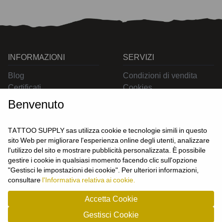
INFORMAZIONI
SERVIZI
Blog
Condizioni di vendita
Certificati
Cookies
Contatti
Privacy
Benvenuto
Resi
Spedizioni
TATTOO SUPPLY sas utilizza cookie e tecnologie simili in questo
sito Web per migliorare l'esperienza online degli utenti, analizzare
l'utilizzo del sito e mostrare pubblicità personalizzata. È possibile
CONTATTACI
gestire i cookie in qualsiasi momento facendo clic sull'opzione
UTENTE
"Gestisci le impostazioni dei cookie". Per ulteriori informazioni,
Login
consultare
l'Informativa relativa ai cookie.
Registrati
Accetta Cookie
Gestisci Cookie