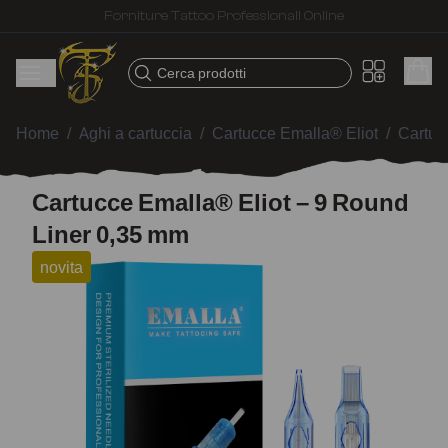
Spedizione veloce – Prodotti selezionati per tatuatori
Cerca prodotti
Home
/
Aghi a cartuccia
/
Cartucce Emalla® Eliot
/
Cartuc
Cartucce Emalla® Eliot – 9 Round
Liner 0,35 mm
novita