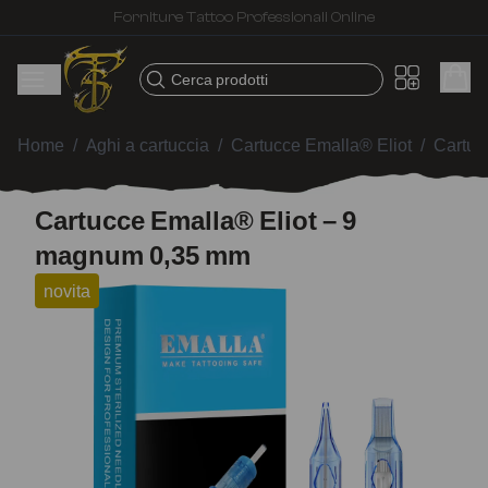
Spedizione veloce – Prodotti selezionati per tatuatori
Cerca prodotti
Home
/
Aghi a cartuccia
/
Cartucce Emalla® Eliot
/
Cartuc
Cartucce Emalla® Eliot – 9
magnum 0,35 mm
novita