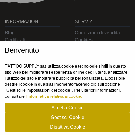
INFORMAZIONI
SERVIZI
Blog
Condizioni di vendita
Certificati
Cookies
Contatti
Privacy
Benvenuto
Resi
Spedizioni
TATTOO SUPPLY sas utilizza cookie e tecnologie simili in questo
sito Web per migliorare l'esperienza online degli utenti, analizzare
l'utilizzo del sito e mostrare pubblicità personalizzata. È possibile
CONTATTACI
gestire i cookie in qualsiasi momento facendo clic sull'opzione
UTENTE
"Gestisci le impostazioni dei cookie". Per ulteriori informazioni,
Login
consultare
l'Informativa relativa ai cookie.
Registrati
Accetta Cookie
Gestisci Cookie
TATTOO SUPPLY s.a.s. - P.zza Carletti 3c/1 10034 - Chivasso (TO) - Italy -
Disattiva Cookie
tel: 0119101326 - P.Iva/cf: 09963530010