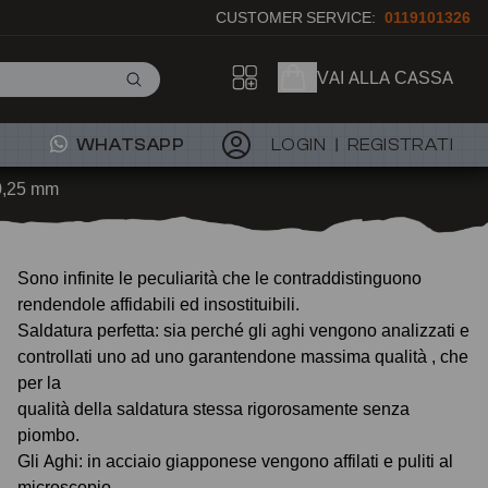
CUSTOMER SERVICE:
0119101326
VAI ALLA CASSA
WHATSAPP
LOGIN
REGISTRATI
 0,25 mm
Sono infinite le peculiarità che le contraddistinguono
rendendole affidabili ed insostituibili.
Saldatura perfetta: sia perché gli aghi vengono analizzati e
controllati uno ad uno garantendone massima qualità , che
per la
qualità della saldatura stessa rigorosamente senza
piombo.
Gli Aghi: in acciaio giapponese vengono affilati e puliti al
microscopio.