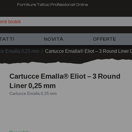
Forniture Tattoo Professionali Online
nti biotek
TATTI
NOVITÀ
OFFERTE
ce Emalla 0,25 mm
/
Cartucce Emalla® Eliot – 3 Round Liner
Cartucce Emalla® Eliot – 3 Round
Liner 0,25 mm
Cartucce Emalla 0,25 mm