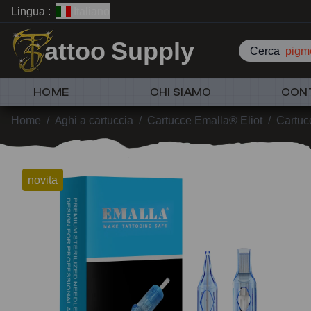
Lingua :
Italiano
attoo Supply
Cerca
pigme
HOME
CHI SIAMO
CON
Home
/
Aghi a cartuccia
/
Cartucce Emalla® Eliot
/
Cartuc
novita