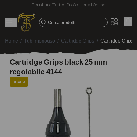
Forniture Tattoo Professionali Online
Cerca prodotti
Home
/
Tubi monouso
/
Cartridge Grips
/
Cartridge Grips 
Cartridge Grips black 25 mm
regolabile 4144
novita