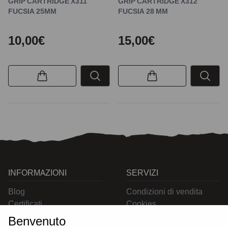
GRIP CARTRIDGE X311
GRIP CARTRIDGE X312
FUCSIA 25MM
FUCSIA 28 MM
10,00€
15,00€
INFORMAZIONI
SERVIZI
Blog
Condizioni di vendita
Certificati
Cookies
Contatti
Privacy
Benvenuto