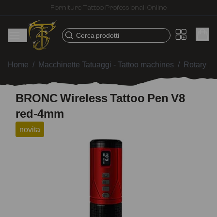
Spedizione veloce – Prodotti selezionati per tatuatori
Cerca prodotti
Home
/
Macchinette Tatuaggi - Tattoo machines
/
Rotary p
BRONC Wireless Tattoo Pen V8
red-4mm
novita