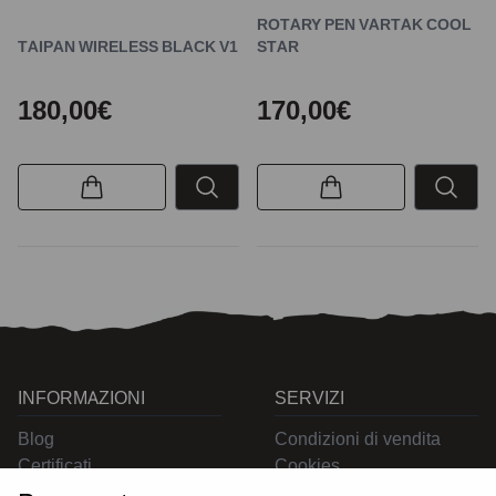
ROTARY PEN VARTAK COOL
TAIPAN WIRELESS BLACK V1
STAR
180,00€
170,00€
INFORMAZIONI
SERVIZI
Blog
Condizioni di vendita
Certificati
Cookies
Contatti
Privacy