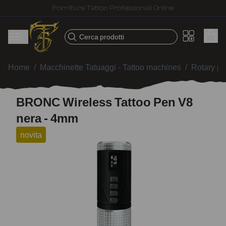
Spedizione veloce – Prodotti selezionati per tatuatori
Cerca prodotti
Home
/
Macchinette Tatuaggi - Tattoo machines
/
Rotary p
BRONC Wireless Tattoo Pen V8
nera - 4mm
novita