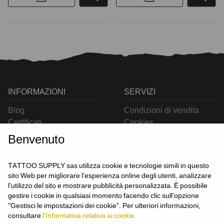
INFORMAZIONI
SERVIZI
Blog
Condizioni di vendita
Certificati
Cookies
Contatti
Privacy
Benvenuto
Resi
Spedizioni
TATTOO SUPPLY sas utilizza cookie e tecnologie simili in questo
sito Web per migliorare l'esperienza online degli utenti, analizzare
l'utilizzo del sito e mostrare pubblicità personalizzata. È possibile
CONTATTACI
gestire i cookie in qualsiasi momento facendo clic sull'opzione
UTENTE
"Gestisci le impostazioni dei cookie". Per ulteriori informazioni,
Login
consultare
l'Informativa relativa ai cookie.