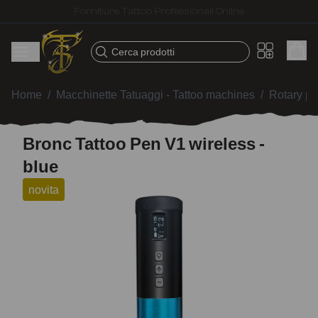
Spedizione veloce – Prodotti selezionati per tatuatori
Cerca prodotti
Home
/
Macchinette Tatuaggi - Tattoo machines
/
Rotary p
Bronc Tattoo Pen V1 wireless -
blue
novita