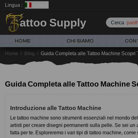
Lingua :
Italiano
attoo Supply
Cerca
pant
HOME
CHI SIAMO
CON
Home
/
Blog
/
Guida Completa alle Tattoo Machine Scopri 
Guida Completa alle Tattoo Machine Sc
Introduzione alle Tattoo Machine
Le tattoo machine sono strumenti essenziali nel mondo del t
artisti per creare disegni permanenti sulla pelle. Se sei 
fatta per te. Esploreremo i vari tipi di tattoo machine, come s