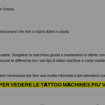
e l'usura.
assicurarsi che non ci siano danni o usura.
atore. Scegliere la macchina giusta e mantenerla in ottime condiz
oscere le differenze tra i vari tipi di tattoo machine e come man
zioni necessarie per fare una scelta informata e per prendersi cu
PER VEDERE LE TATTOO MACHINES PIU'