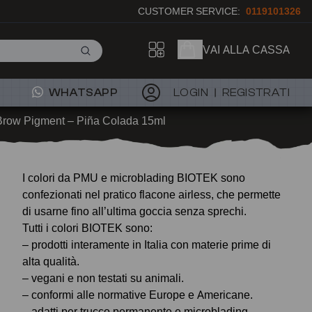
CUSTOMER SERVICE:
0119101326
VAI ALLA CASSA
WHATSAPP
LOGIN
REGISTRATI
 Brow Pigment – Piña Colada 15ml
I colori da PMU e microblading BIOTEK sono
confezionati nel pratico flacone airless, che permette
di usarne fino all’ultima goccia senza sprechi.
Tutti i colori BIOTEK sono:
– prodotti interamente in Italia con materie prime di
alta qualità.
– vegani e non testati su animali.
– conformi alle normative Europe e Americane.
– adatti per trucco permanente e microblading.