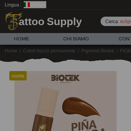
Lingua :
Italiano
attoo Supply
Cerca
ecli
HOME
CHI SIAMO
CON
Home
/
Colori trucco permanente
/
Pigmenti Biotek
/
PIGM
novita