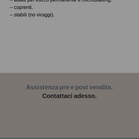
– coprenti.
– stabili (no viraggi).
Assistenza pre e post vendita.
Contattaci adesso.