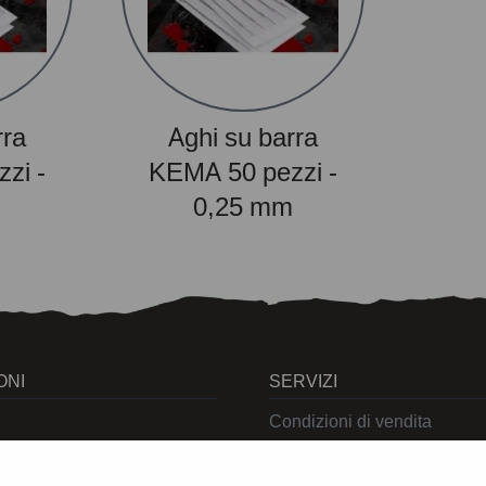
rra
Aghi su barra
zi -
KEMA 50 pezzi -
m
0,25 mm
ONI
SERVIZI
Condizioni di vendita
Cookies
Privacy