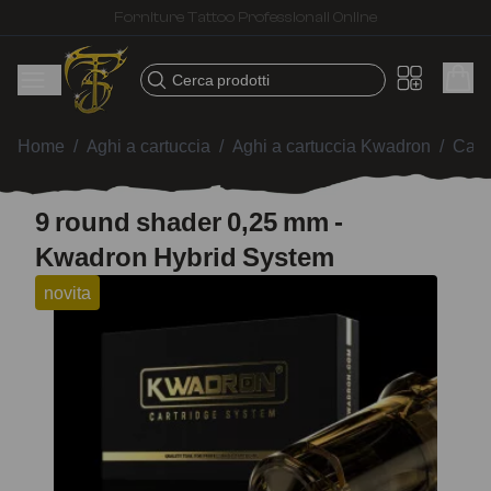
Spedizione veloce – Prodotti selezionati per tatuatori
Cerca prodotti
Home
/
Aghi a cartuccia
/
Aghi a cartuccia Kwadron
/
Cart
9 round shader 0,25 mm -
Kwadron Hybrid System
novita