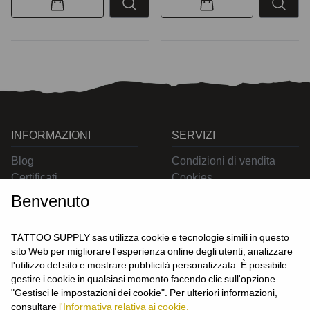
INFORMAZIONI
SERVIZI
Blog
Condizioni di vendita
Certificati
Cookies
Contatti
Privacy
Benvenuto
Resi
Spedizioni
TATTOO SUPPLY sas utilizza cookie e tecnologie simili in questo
sito Web per migliorare l'esperienza online degli utenti, analizzare
l'utilizzo del sito e mostrare pubblicità personalizzata. È possibile
CONTATTACI
gestire i cookie in qualsiasi momento facendo clic sull'opzione
UTENTE
"Gestisci le impostazioni dei cookie". Per ulteriori informazioni,
Login
consultare
l'Informativa relativa ai cookie.