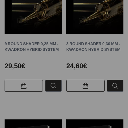
9 ROUND SHADER 0,25 MM -
3 ROUND SHADER 0,30 MM -
KWADRON HYBRID SYSTEM
KWADRON HYBRID SYSTEM
29,50€
24,60€