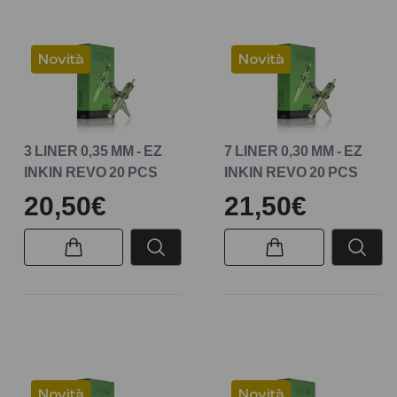
I bordi lisci eliminano ulteriori traumi.
Compatibile con la maggior parte delle macchine e delle
impugnature con sistema a cartuccia.
Novità
Novità
Sterilizzato con gas EO al 100% e confezionato
singolarmente.
Gli aghi sono realizzati in acciaio giapponese 304 di grado
medico.
3 LINER 0,35 MM - EZ
7 LINER 0,30 MM - EZ
Corpo delle punte in plastica PC di grado medico.
INKIN REVO 20 PCS
INKIN REVO 20 PCS
20 cartucce per scatola.
20,50€
21,50€
Novità
Novità