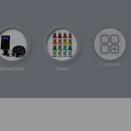
preciso rendono gli artisti più rilassati senza doversi
preoccupare l’ago traballa, inoltre, gli aghi sempre affilati ti
consentono di lavorare per ore prolungate senza
l’incertezza se la cartuccia successiva potrebbe essere un
miglioramento.
4. FLUSSO DI INCHIOSTRO ESTESO
La superficie opaca all’interno della cartuccia è progettata
per contenere un volume maggiore di inchiostro, con
conseguente estensione significativa del flusso di
Categorie
inchiostro durante il processo di tatuaggio.
Alimentatori
Colori
Sicurezza Membrana impermeabile all’interno del sistema.
Corpo della punta leggero e traslucido di colore verde per
una migliore visibilità.
Alloggiamento a basso profilo e sagomato all’interno per
un migliore flusso di inchiostro.
Punta curva della rivista all’estremità per facilitare le curve.
Liner punta sottile per realizzare piccoli dettagli, linee e
texture.
Si adatta perfettamente ogni volta ai gruppi di aghi.