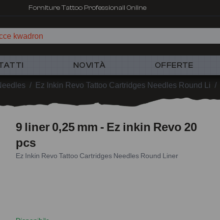
Forniture Tattoo Professionali Online
ucce kwadron
TATTI
NOVITÀ
OFFERTE
 Needles
/
Ez Inkin Revo Tattoo Cartridges Needles Round Li
/
9 liner 0,25 mm - Ez inkin Revo 20
pcs
Ez Inkin Revo Tattoo Cartridges Needles Round Liner