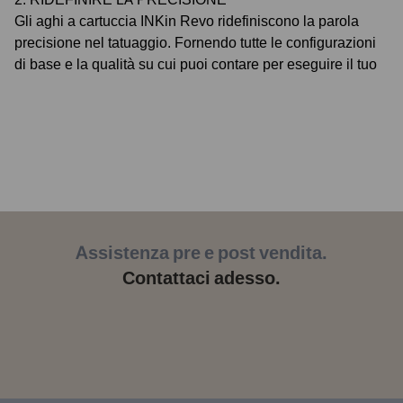
Gli aghi a cartuccia INKin Revo ridefiniscono la parola
precisione nel tatuaggio. Fornendo tutte le configurazioni
di base e la qualità su cui puoi contare per eseguire il tuo
lavoro quotidiano. Tutte le cartucce sono realizzate
artigianalmente da professionisti della linea di produzione,
non dai normali prodotti usa e getta prodotti in serie. Il
nostro team di professionisti esegue molteplici passaggi e
test per garantire che ciascun ago e il corpo della cartuccia
siano assemblati accuratamente. Ci siamo impegnati in
un’ingegneria precisa, in una lavorazione artigianale
superiore e in test rigorosi per la massima qualità del
Assistenza pre e post vendita.
prodotto e affidabilità d’uso.
Contattaci adesso.
3. NUOVO DESIGN
Queste punte di nuova concezione consentono schizzi di
inchiostro minimi, il corpo della cartuccia verde
monopezzo traslucido offre agli artisti la massima visibilità
dei tatuaggi su cui stanno lavorando, il design del
cappuccio extra stabile e il sistema di posizionamento