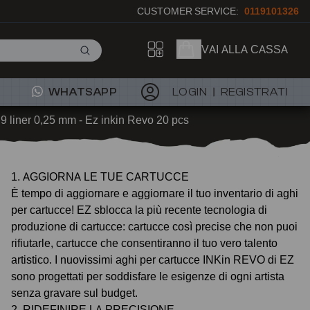
CUSTOMER SERVICE:
0119101326
VAI ALLA CASSA
WHATSAPP
LOGIN
REGISTRATI
9 liner 0,25 mm - Ez inkin Revo 20 pcs
1. AGGIORNA LE TUE CARTUCCE
È tempo di aggiornare e aggiornare il tuo inventario di aghi
per cartucce! EZ sblocca la più recente tecnologia di
produzione di cartucce: cartucce così precise che non puoi
rifiutarle, cartucce che consentiranno il tuo vero talento
artistico. I nuovissimi aghi per cartucce INKin REVO di EZ
sono progettati per soddisfare le esigenze di ogni artista
senza gravare sul budget.
2. RIDEFINIRE LA PRECISIONE