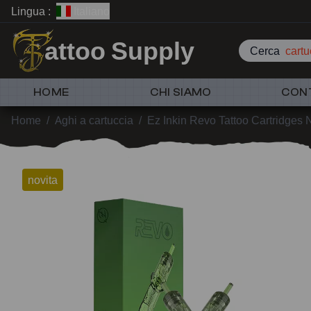
Lingua :
Italiano
attoo Supply
Cerca
cart
HOME
CHI SIAMO
CON
Home
/
Aghi a cartuccia
/
Ez Inkin Revo Tattoo Cartridges
novita