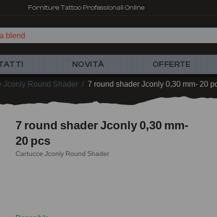
Forniture Tattoo Professionali Online
a blend
TATTI
NOVITÀ
OFFERTE
e Jconly Round Shader
/
7 round shader Jconly 0,30 mm- 20 p
7 round shader Jconly 0,30 mm-
20 pcs
Cartucce Jconly Round Shader