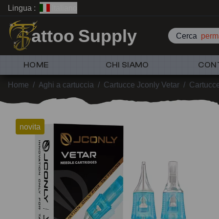
Lingua :
Italiano
attoo Supply
Cerca
perm
HOME
CHI SIAMO
CON
Home
/
Aghi a cartuccia
/
Cartucce Jconly Vetar
/
Cartucc
novita