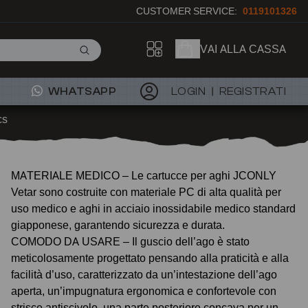
CUSTOMER SERVICE:
0119101326
VAI ALLA CASSA
WHATSAPP
LOGIN
REGISTRATI
cs
MATERIALE MEDICO – Le cartucce per aghi JCONLY
Vetar sono costruite con materiale PC di alta qualità per
uso medico e aghi in acciaio inossidabile medico standard
giapponese, garantendo sicurezza e durata.
COMODO DA USARE – Il guscio dell’ago è stato
meticolosamente progettato pensando alla praticità e alla
facilità d’uso, caratterizzato da un’intestazione dell’ago
aperta, un’impugnatura ergonomica e confortevole con
strisce antiscivolo, una parte posteriore concava per un