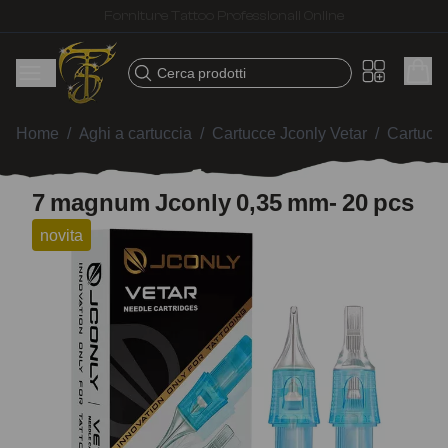
Spedizione veloce – Prodotti selezionati per tatuatori
Cerca prodotti
Home
/
Aghi a cartuccia
/
Cartucce Jconly Vetar
/
Cartucc
7 magnum Jconly 0,35 mm- 20 pcs
novita