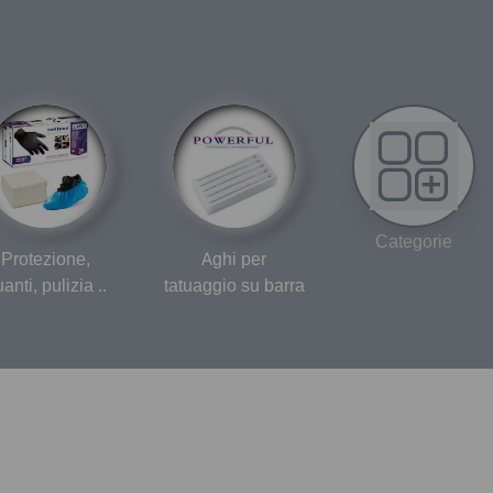
un’eccezionale durata dei componenti, un tracciamento
preciso e un flusso d’inchiostro perfetto. Il nuovo
alloggiamento in plastica di grado medicale riduce al
minimo l’attrito tra l’ago e la cartuccia, mentre gli aghi
stessi mantengono un’eccellente affilatura. Tutte queste
caratteristiche rendono le cartucce Kwadron Hybrid
System ideali per qualsiasi tecnica e stile. Ottieni di più!
Categorie
Protezione,
Aghi per
anti, pulizia ..
tatuaggio su barra