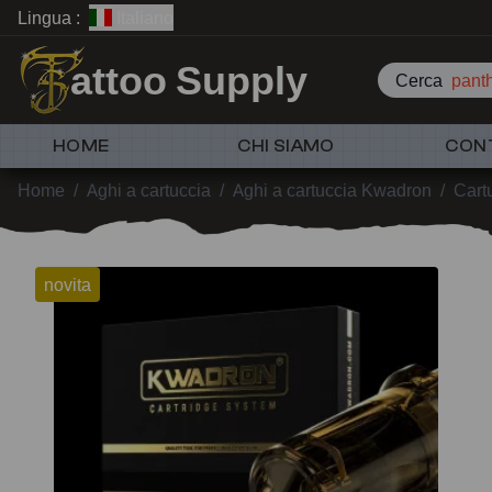
Lingua :
Italiano
attoo Supply
Cerca
p
HOME
CHI SIAMO
CON
Home
/
Aghi a cartuccia
/
Aghi a cartuccia Kwadron
/
Cart
novita