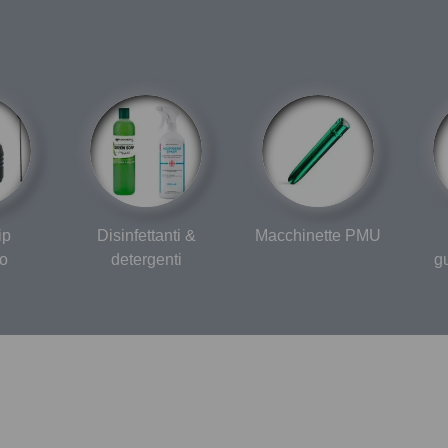
ip
Disinfettanti &
Macchinette PMU
o
detergenti
gu