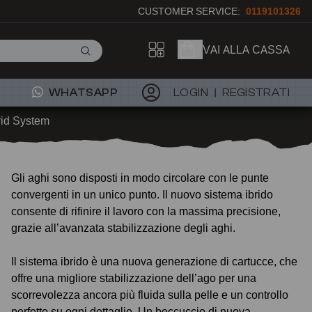
CUSTOMER SERVICE:
0119101326
VAI ALLA CASSA
WHATSAPP
LOGIN
REGISTRATI
rid System
Gli aghi sono disposti in modo circolare con le punte
convergenti in un unico punto. Il nuovo sistema ibrido
consente di rifinire il lavoro con la massima precisione,
grazie all’avanzata stabilizzazione degli aghi.
Il sistema ibrido è una nuova generazione di cartucce, che
offre una migliore stabilizzazione dell’ago per una
scorrevolezza ancora più fluida sulla pelle e un controllo
perfetto su ogni dettaglio. Un beccuccio di nuova